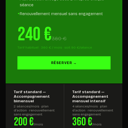
séance
Renouvellement mensuel sans engagement
240 €
360 €
Tarif habituel : 360 € / mois · soit 90 €/séance
RÉSERVER →
Tarif standard —
Tarif standard —
Accompagnement
Accompagnement
bimensuel
mensuel intensif
2 séances/mois · plan
4 séances/mois · plan
d’action · renouvellement
d’action · renouvellement
sans engagement
sans engagement
200 €
360 €
/mois
/mois